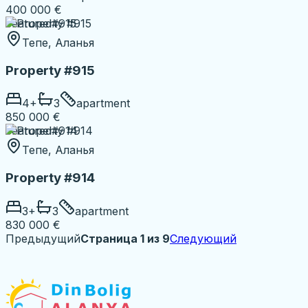
400 000 €
Featured
#915
Тепе, Аланья
Property #915
4
+
3
apartment
850 000 €
Featured
#914
Тепе, Аланья
Property #914
3
+
3
apartment
830 000 €
Предыдущий
Страница 1 из 9
Следующий