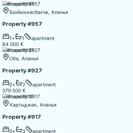
Featured
#957
Бюйюкхасбахче, Аланья
Property #957
1
+
1
apartment
84 000 €
Featured
#927
Оба, Аланья
Property #927
2
+
2
apartment
379 500 €
Featured
#917
Каргыджак, Аланья
Property #917
3
+
3
apartment