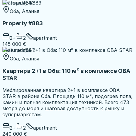
Featured
#883
Оба, Аланья
Property #883
2
+
2
apartment
145 000 €
Featured
#881
Оба, Аланья
Квартира 2+1 в Оба: 110 м² в комплексе OBA
STAR
Меблированная квартира 2+1 в комплексе OBA
STAR в районе Оба. Площадь 110 м², подогрев пола,
камин и полная комплектация техникой. Всего 473
метра до моря и шаговая доступность к рынку и
супермаркетам.
2
+
2
apartment
240 000 €