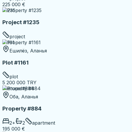
225 000 €
#1235
Project #1235
project
#1161
Ешилёз, Аланья
Plot #1161
plot
5 200 000 TRY
Featured
#884
Оба, Аланья
Property #884
2
+
2
apartment
195 000 €